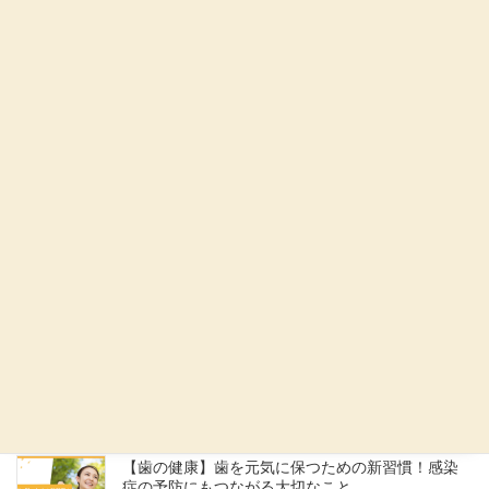
口腔内セルフケアの習慣化のコツ
2026年1月16日
次の記事
10年後の自分へ贈る、心を整える脳の習慣
2026年3月12日
最近の投稿
【歯の健康】歯を元気に保つための新習慣！感染
症の予防にもつながる大切なこと